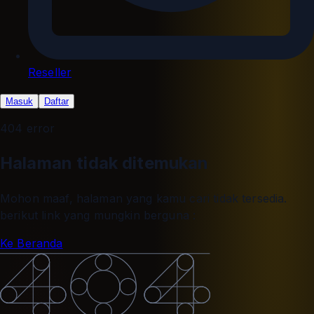
Reseller
Masuk
Daftar
404 error
Halaman tidak ditemukan
Mohon maaf, halaman yang kamu cari tidak tersedia.
berikut link yang mungkin berguna :
Ke Beranda