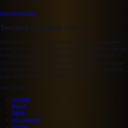
Menjadi Reseller
Tentang Gasskeun Top-up
Gasskeun Top Up adalah sebuah website topup game
online terpercaya di Indonesia mulai dari Mobile Legends,
PUBG Mobile, Free Fire, dan masih banyak lainnya.
untuk mempermudah pembayaran anda disini kami juga
menyediokan metode pembayaran Alfamart, Bank BCA,
Bank Mandiri, Bank BNI DANA, OVO, dll
Link Cepat
Beranda
Masuk
Daftar
Cek pesanan
Reseller