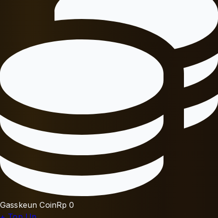
Gasskeun Coin
Rp 0
+ Top Up